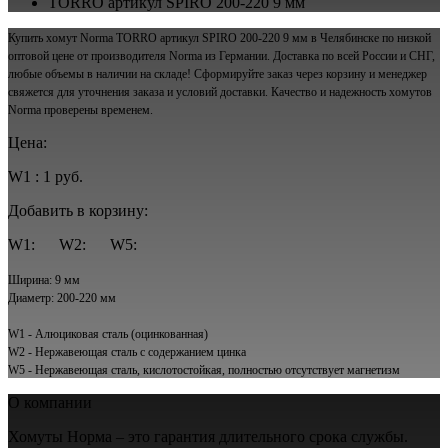
TORRO артикул SPIRO 200-220 9 мм
Купить хомут Norma TORRO артикул SPIRO 200-220 9 мм в Челябинске по низкой
оптовой цене от производителя Norma из Германии. Доставка по всей России и СНГ,
любые объемы в наличии на складе! Сформируйте заказ через корзину и менеджер
свяжется для уточнения заказа и условий доставки. Качество и надежность хомутов
Norma проверены временем.
Цена:
W1 : 1 руб.
Добавить в корзину:
W1:
W2:
W5:
Ширина: 9 мм
Диаметр: 200-220 мм
W1 - Алюциковая сталь (оцинкованная)
W2 - Нержавеющая сталь с содержанием цинка
W5 - Нержавеющая сталь, кислотостойкая, полностью отсутствует магнетизм
О компании
Хомуты Норма – это гарантия длительного срока службы.