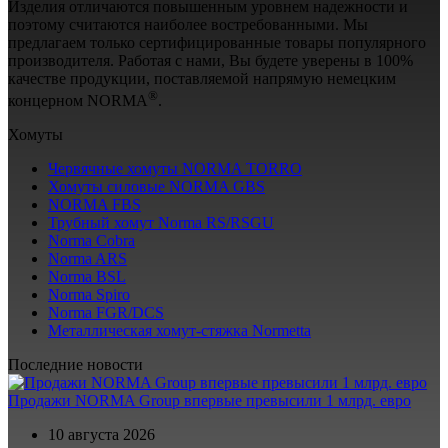
Изделия отличаются повышенным уровнем надежности и
поэтому считаются наиболее востребованными. Мы
предлагаем только сертифицированные товары популярного
производителя. Работая с нами, Вы будете уверены в 100%
качестве продукции, поставляемой напрямую немецким
®
концерном NORMA
.
Хомуты
Червячные хомуты NORMA TORRO
Хомуты силовые NORMA GBS
NORMA FBS
Трубный хомут Norma RS/RSGU
Norma Cobra
Norma ARS
Norma BSL
Norma Spiro
Norma FGR/DCS
Металлическая хомут-стяжка Normetta
Последние новости
Продажи NORMA Group впервые превысили 1 млрд. евро
10 августа 2026