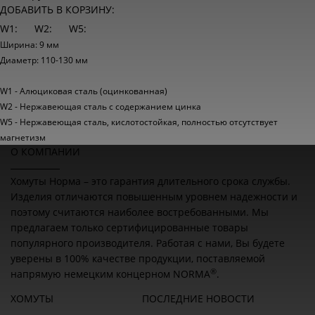
ДОБАВИТЬ В КОРЗИНУ:
W1:
W2:
W5:
Ширина: 9 мм
Диаметр: 110-130 мм
W1 - Алюциковая сталь (оцинкованная)
W2 - Нержавеющая сталь с содержанием цинка
W5 - Нержавеющая сталь, кислотостойкая, полностью отсутствует
магнетизм
О КОМПАНИИ
Хомуты Норма – это гарантия длительного срока службы.
Изделия отличаются повышенным уровнем надежности и
поэтому считаются наиболее востребованными. Мы
предлагаем только сертифицированные товары
популярного производителя. Работая с нами, Вы будете
уверены в 100% качестве продукции, поставляемой
®
напрямую немецким концерном NORMA
.
ХОМУТЫ
ПОСЛЕДНИЕ НОВОСТИ