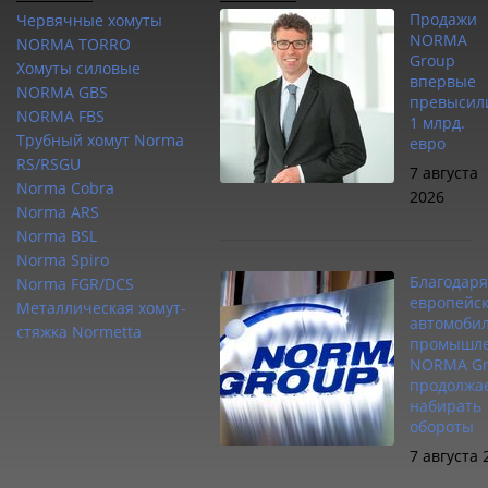
Продажи
Червячные хомуты
NORMA
NORMA TORRO
Group
Хомуты силовые
впервые
NORMA GBS
превысил
NORMA FBS
1 млрд.
Трубный хомут Norma
евро
RS/RSGU
7 августа
Norma Cobra
2026
Norma ARS
Norma BSL
Norma Spiro
Благодаря
Norma FGR/DCS
европейс
Металлическая хомут-
автомоби
стяжка Normetta
промышле
NORMA Gr
продолжа
набирать
обороты
7 августа 