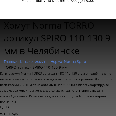
Часы работы по Москве: с 7:00 до 16:00.
Хомут Norma TORRO
артикул SPIRO 110-130 9
мм в Челябинске
Главная
Каталог хомутов Норма
Norma Spiro
TORRO артикул SPIRO 110-130 9 мм
Купить хомут Norma TORRO артикул SPIRO 110-130 9 мм в Челябинске по
низкой оптовой цене от производителя Norma из Германии. Доставка по
всей России и СНГ, любые объемы в наличии на складе! Сформируйте
заказ через корзину и менеджер свяжется для уточнения заказа и
условий доставки. Качество и надежность хомутов Norma проверены
временем.
ЦЕНА:
W1 : 1 руб.