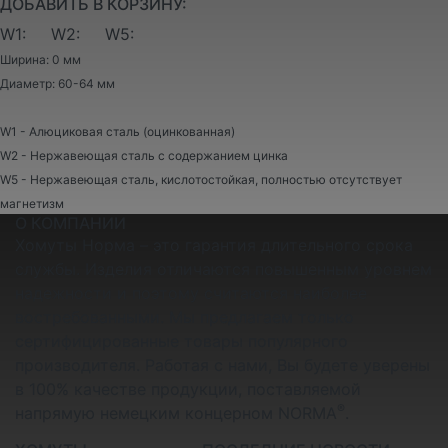
ДОБАВИТЬ В КОРЗИНУ:
W1:
W2:
W5:
Ширина: 0 мм
Диаметр: 60-64 мм
W1 - Алюциковая сталь (оцинкованная)
W2 - Нержавеющая сталь с содержанием цинка
W5 - Нержавеющая сталь, кислотостойкая, полностью отсутствует
магнетизм
О КОМПАНИИ
Хомуты Норма – это гарантия длительного срока
службы. Изделия отличаются повышенным уровнем
надежности и поэтому считаются наиболее
востребованными. Мы предлагаем только
сертифицированные товары популярного
производителя. Работая с нами, Вы будете уверены
в 100% качестве продукции, поставляемой
®
напрямую немецким концерном NORMA
.