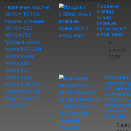
ХОМУТЫ
ПОСЛЕДНИЕ НОВОСТИ
Продажи
Червячные хомуты
NORMA
NORMA TORRO
Group
Хомуты силовые
впервые
NORMA GBS
превысили 1
млрд. евро
NORMA FBS
Трубный хомут
6
Norma RS/RSGU
августа
Norma Cobra
2026
Norma ARS
Norma BSL
Norma Spiro
Благодаря
европейск
Norma FGR/DCS
автомобил
Металлическая
промышле
хомут-стяжка
NORMA Gr
продолжае
Normetta
набирать
обороты
6 авг