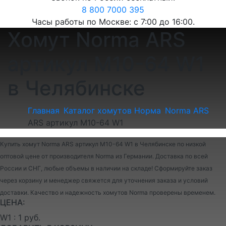
8 800 7000 395
Часы работы по Москве: с 7:00 до 16:00.
Хомут Norma ARS
артикул M10-64 W1
в Челябинске
Главная
Каталог хомутов Норма
Norma ARS
ARS артикул M10-64 W1
Купить хомут Norma ARS артикул M10-64 W1 в Челябинске по низкой
оптовой цене от производителя Norma из Германии. Доставка по всей
России и СНГ, любые объемы в наличии на складе! Сформируйте заказ
через корзину и менеджер свяжется для уточнения заказа и условий
доставки. Качество и надежность хомутов Norma проверены временем.
ЦЕНА:
W1 : 1 руб.